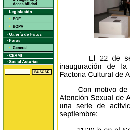
Accesibilidad
Legislación
BOE
BOPA
Galería de Fotos
Foros
General
CERMI
El 22 de septie
Social Asturias
inauguración de la
Factoria Cultural de A
Con motivo de su 
Atención Sexual de A
una serie de activ
septiembre: