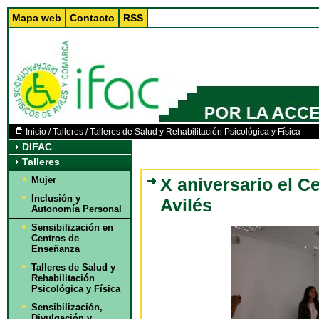
Mapa web
Contacto
RSS
Inicio
/
Talleres
/
Talleres de Salud y Rehabilitación Psicológica y Física
DIFAC
Talleres
Mujer
X aniversario el C
Inclusión y
Avilés
Autonomía Personal
Sensibilización en
Centros de
Enseñanza
Talleres de Salud y
Rehabilitación
Psicológica y Física
Sensibilización,
Divulgación y