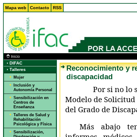
Mapa web
Contacto
RSS
Inicio
DIFAC
Reconocimiento y re
Talleres
discapacidad
Mujer
Inclusión y
Por si no lo
Autonomía Personal
Modelo de Solicitud
Sensibilización en
Centros de
del Grado de Discap
Enseñanza
Talleres de Salud y
Rehabilitación
Más abajo te
Psicológica y Física
Sensibilización,
informes médicos
Divulgación y