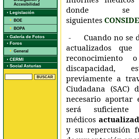
Accesibilidad
donde se 
Legislación
siguientes
CONSID
BOE
BOPA
- Cuando no se di
Galería de Fotos
Foros
actualizados que 
General
reconocimiento 
CERMI
discapacidad, e
Social Asturias
previamente a trav
Ciudadana (SAC) d
necesario aportar e
será suficiente
médicos
actualiza
y su repercusión f