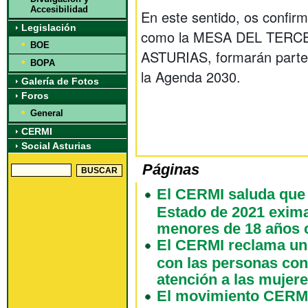
Accesibilidad
En este sentido, os conf
Legislación
como la MESA DEL TERC
BOE
ASTURIAS, formarán parte 
BOPA
la Agenda 2030.
Galería de Fotos
Foros
General
CERMI
Social Asturias
Páginas
El CERMI saluda que 
Estado de 2021 exima
menores de 18 años 
El CERMI reclama un 
con las personas con
atención a las mujer
El movimiento CERMI