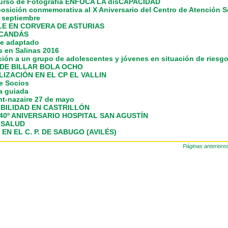
ncurso de Fotografía ENFOCA LA disCAPACIDAD
osición conmemorativa al X Aniversario del Centro de Atención S
 septiembre
LE EN CORVERA DE ASTURIAS
 CANDÁS
te adaptado
 en Salinas 2016
ación a un grupo de adolescentes y jóvenes en situación de riesg
 DE BILLAR BOLA OCHO
LIZACIÓN EN EL CP EL VALLIN
e Socios
ta guiada
nt-nazaire 27 de mayo
SIBILIDAD EN CASTRILLÓN
0º ANIVERSARIO HOSPITAL SAN AGUSTÍN
 SALUD
N EL C. P. DE SABUGO (AVILÉS)
Páginas anteriore