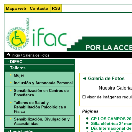
Mapa web
Contacto
RSS
Inicio
/
Galería de Fotos
DIFAC
Talleres
Mujer
Galería de Fotos
Inclusión y Autonomía Personal
Nuestra Galería 
Sensibilización en Centros de
Enseñanza
El visor de imágenes requi
Talleres de Salud y
Rehabilitación Psicológica y
Páginas
Física
CP LOS CAMPOS 20
Sensibilización, Divulgación y
Silla eléctrica 2ª ma
Accesibilidad
Día Internacional d
Legislación