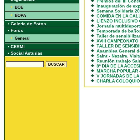
Premios del III Co
Inauguración de exp
BOE
Semana Solidaria 20
BOPA
COMIDA EN LA CAL
LIENZO INCLUSIVO
Galería de Fotos
Jornada multidepor
Foros
Temporada de baños
Taller de sensibiliz
General
XVIII CAMPEONATO
TALLER DE SENSIBI
CERMI
Asamblea General d
Social Asturias
Saint - Nazaire. Visi
Reunión trabajo Sai
8º DÍA DE LA ACCE
MARCHA POPULAR 4
V JORNADAS DE LA
CHARLA COLOQUIO E