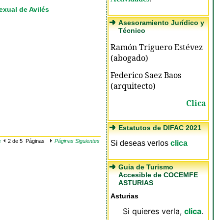
exual de Avilés
Asesoramiento Jurídico y
Técnico
Ramón Triguero Estévez
(abogado)
o
Federico Saez Baos
(arquitecto)
Clica
Estatutos de DIFAC 2021
s
2 de 5 Páginas
Páginas Siguientes
Si deseas verlos
clica
Guia de Turismo
Accesible de COCEMFE
ASTURIAS
Asturias
     Si quieres verla
, 
clica
.